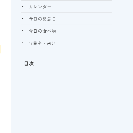
カレンダー
今日の記念日
今日の食べ物
12星座・占い
目次