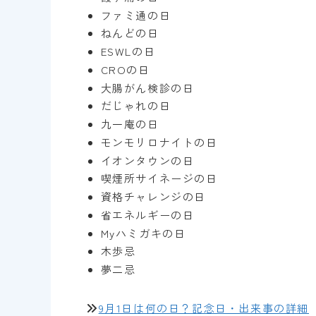
ファミ通の日
ねんどの日
ESWLの日
CROの日
大腸がん検診の日
だじゃれの日
九一庵の日
モンモリロナイトの日
イオンタウンの日
喫煙所サイネージの日
資格チャレンジの日
省エネルギーの日
Myハミガキの日
木歩忌
夢二忌
9月1日は何の日？記念日・出来事の詳細