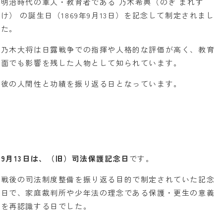
明治時代の軍人・教育者である 乃木希典（のぎ まれす
け） の誕生日（1869年9月13日）を記念して制定されまし
た。
乃木大将は日露戦争での指揮や人格的な評価が高く、教育
面でも影響を残した人物として知られています。
彼の人間性と功績を振り返る日となっています。
9月13日は、（旧）司法保護記念日
です。
戦後の司法制度整備を振り返る目的で制定されていた記念
日で、家庭裁判所や少年法の理念である保護・更生の意義
を再認識する日でした。