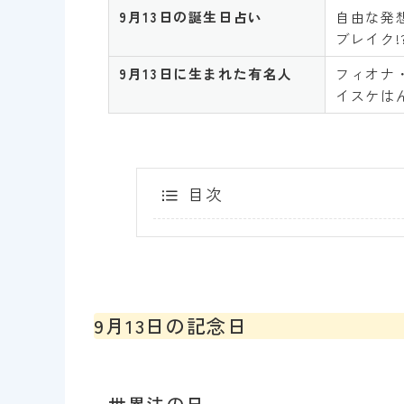
9月13日
の誕生日占い
自由な発
ブレイク!
9月13
日
に生まれた有名人
フィオナ・
イスケはん
目次
9月13日の記念日
世界法の日