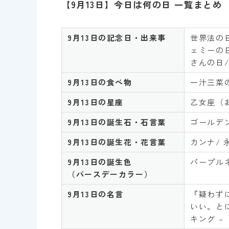
【9月13日】今日は何の日 一覧まとめ
9
月13日の記念日・出来事
世界法の日
ェミーの日
さんの日/
9月13
日
の食べ物
一汁三菜
9月13
日
の星座
乙女座（
9月13
日
の誕生石・石言葉
ゴールデ
9月13
日
の誕生花・花言葉
カンナ/ 
9月13日
の誕生色
パープル
（バースデーカラー）
9月13
日
の名言
『疑わず
いい。と
キング –