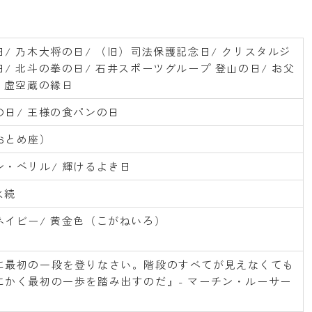
/ 乃木大将の日/ （旧）司法保護記念日/ クリスタルジ
/ 北斗の拳の日/ 石井スポーツグループ 登山の日/ お父
 虚空蔵の縁日
の日/ 王様の食パンの日
おとめ座）
ン・ベリル/ 輝けるよき日
永続
ネイビー/ 黄金色（こがねいろ）
に最初の一段を登りなさい。階段のすべてが見えなくても
にかく最初の一歩を踏み出すのだ』- マーチン・ルーサー