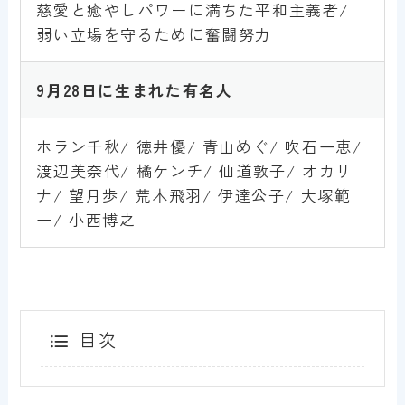
慈愛と癒やしパワーに満ちた平和主義者/
弱い立場を守るために奮闘努力
9月28
日
に生まれた有名人
ホラン千秋/ 徳井優/ 青山めぐ/ 吹石一恵/
渡辺美奈代/ 橘ケンチ/ 仙道敦子/ オカリ
ナ/ 望月歩/ 荒木飛羽/ 伊達公子/ 大塚範
一/ 小西博之
目次