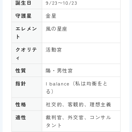
誕生日
9/23〜10/23
守護星
金星
エレメン
風の星座
ト
クオリテ
活動宮
ィ
性質
陽・男性宮
指針
I balance（私は均衡をと
る）
性格
社交的、客観的、理想主義
適性
裁判官、外交官、コンサル
タント