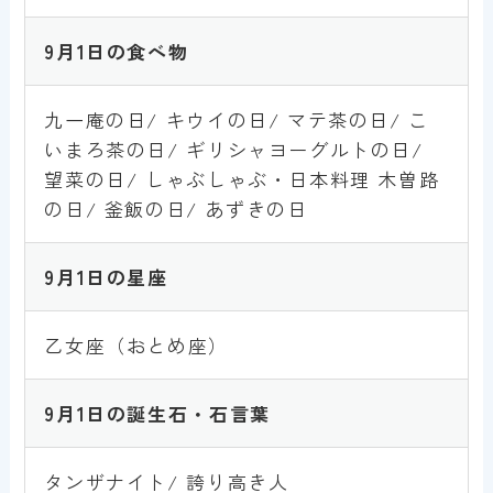
9月1
日
の食べ物
九一庵の日/ キウイの日/ マテ茶の日/ こ
いまろ茶の日/ ギリシャヨーグルトの日/
望菜の日/ しゃぶしゃぶ・日本料理 木曽路
の日/ 釜飯の日/ あずきの日
9月1
日
の星座
乙女座（おとめ座）
9月1
日
の誕生石・石言葉
タンザナイト/ 誇り高き人