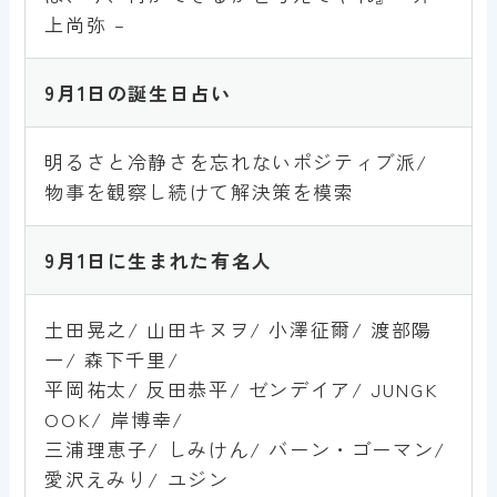
上尚弥 –
9月1日
の誕生日占い
明るさと冷静さを忘れないポジティブ派/
物事を観察し続けて解決策を模索
9月1
日
に生まれた有名人
土田晃之/ 山田キヌヲ/ 小澤征爾/ 渡部陽
一/ 森下千里/
平岡祐太/ 反田恭平/ ゼンデイア/ JUNGK
OOK/ 岸博幸/
三浦理恵子/ しみけん/ バーン・ゴーマン/
愛沢えみり/ ユジン