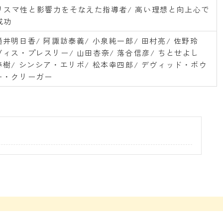
リスマ性と影響力をそなえた指導者/ 高い理想と向上心で
成功
樋井明日香/ 阿諏訪泰義/ 小泉純一郎/ 田村亮/ 佐野玲
ヴィス・プレスリー/ 山田杏奈/ 落合信彦/ ちとせよし
春樹/ シンシア・エリボ/ 松本幸四郎/ デヴィッド・ボウ
ー・クリーガー