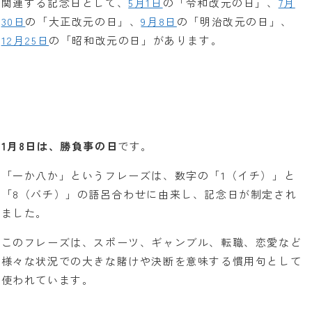
関連する記念日として、
5月1日
の「令和改元の日」、
7月
30日
の「大正改元の日」、
9月8日
の「明治改元の日」、
12月25日
の「昭和改元の日」があります。
1月8日は、勝負事の日
です。
「一か八か」というフレーズは、数字の「1（イチ）」と
「8（バチ）」の語呂合わせに由来し、記念日が制定され
ました。
このフレーズは、スポーツ、ギャンブル、転職、恋愛など
様々な状況での大きな賭けや決断を意味する慣用句として
使われています。