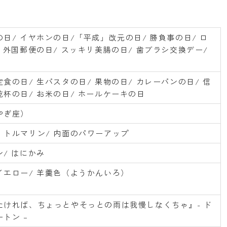
日/ イヤホンの日/「平成」改元の日/ 勝負事の日/ ロ
 外国郵便の日/ スッキリ美腸の日/ 歯ブラシ交換デー/
食の日/ 生パスタの日/ 果物の日/ カレーパンの日/ 信
杯の日/ お米の日/ ホールケーキの日
やぎ座）
・トルマリン/ 内面のパワーアップ
/ はにかみ
イエロー/ 羊羹色（ようかんいろ）
たければ、ちょっとやそっとの雨は我慢しなくちゃ』- ド
トン –