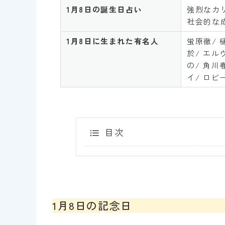
1月8日の誕生日占い
強烈なカ
社会的な
1月8日に生まれた有名人
蛍原徹/ 
於/ エル
の/ 角川
イ/ ロビ
目次
1月8日の記念日