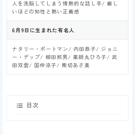
人を洗脳してしまう情熱的な話し手/ 厳し
いほどの知性と熱い正義感
6月9日
に生まれた有名人
ナタリー・ポートマン/ 内田恭子/ ジョニ
ー・デップ/ 柳田邦男/ 薬師丸ひろ子/ 武
田双雲/ 国仲涼子/ 熊切あさ美
目次