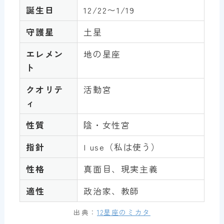
誕生日
12/22〜1/19
守護星
土星
エレメン
地の星座
ト
クオリテ
活動宮
ィ
性質
陰・女性宮
指針
I use（私は使う）
性格
真面目、現実主義
適性
政治家、教師
出典：
12星座のミカタ