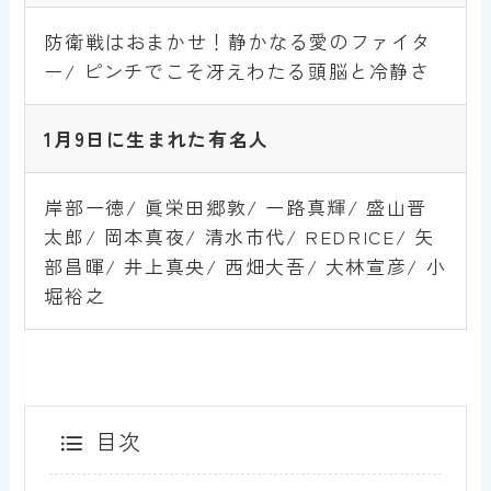
防衛戦はおまかせ！静かなる愛のファイタ
ー/ ピンチでこそ冴えわたる頭脳と冷静さ
1月9日に生まれた有名人
岸部一徳/ 眞栄田郷敦/ 一路真輝/ 盛山晋
太郎/ 岡本真夜/ 清水市代/ REDRICE/ 矢
部昌暉/ 井上真央/ 西畑大吾/ 大林宣彦/ 小
堀裕之
目次