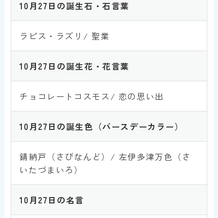
10月27
日
の誕生石・石言葉
ラピス・ラズリ/ 聖業
10月27
日
の誕生花・花言葉
チョコレートコスモス/ 恋の思い出
10月27日
の誕生色
（バースデーカラー）
錆納戸（さびなんど）/ 左伊多津万色（さ
いたづまいろ）
10月27
日
の名言