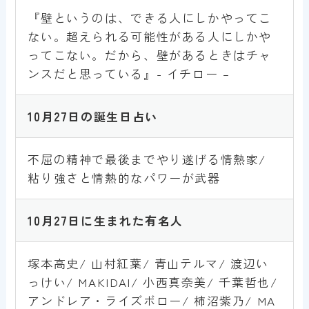
『壁というのは、できる人にしかやってこ
ない。超えられる可能性がある人にしかや
ってこない。だから、壁があるときはチャ
ンスだと思っている』- イチロー –
10月27日
の誕生日占い
不屈の精神で最後までやり遂げる情熱家/
粘り強さと情熱的なパワーが武器
10
月27
日
に生まれた有名人
塚本高史/ 山村紅葉/ 青山テルマ/ 渡辺い
っけい/ MAKIDAI/ 小西真奈美/ 千葉哲也/
アンドレア・ライズボロー/ 柿沼紫乃/ MA