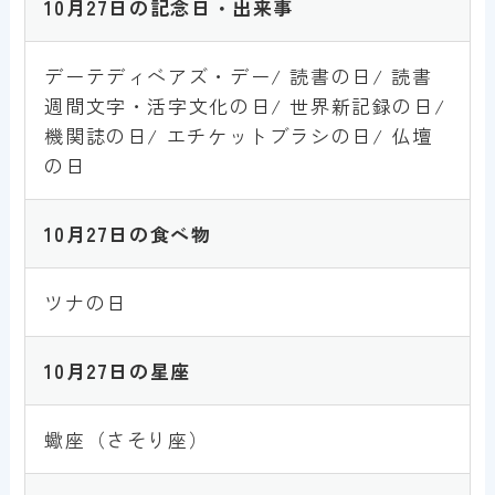
10
月27日の記念日・出来事
デーテディベアズ・デー/ 読書の日/ 読書
週間文字・活字文化の日/ 世界新記録の日/
機関誌の日/ エチケットブラシの日/ 仏壇
の日
10
月27
日
の食べ物
ツナの日
10
月27
日
の星座
蠍座（さそり座）