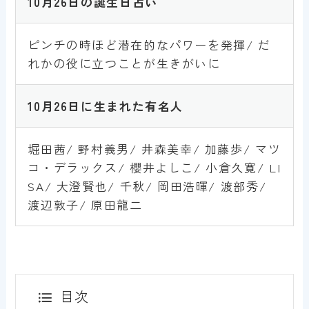
10月26日
の誕生日占い
ピンチの時ほど潜在的なパワーを発揮/ だ
れかの役に立つことが生きがいに
10
月26
日
に生まれた有名人
堀田茜/ 野村義男/ 井森美幸/ 加藤歩/ マツ
コ・デラックス/ 櫻井よしこ/ 小倉久寛/ LI
SA/ 大澄賢也/ 千秋/ 岡田浩暉/ 渡部秀/
渡辺敦子/ 原田龍二
目次