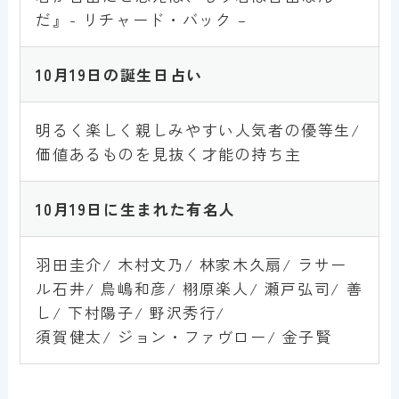
だ』- リチャード・バック –
10月19日
の誕生日占い
明るく楽しく親しみやすい人気者の優等生/
価値あるものを見抜く才能の持ち主
10
月19
日
に生まれた有名人
羽田圭介/ 木村文乃/ 林家木久扇/ ラサー
ル石井/ 鳥嶋和彦/ 栩原楽人/ 瀬戸弘司/ 善
し/ 下村陽子/ 野沢秀行/
須賀健太/ ジョン・ファヴロー/ 金子賢