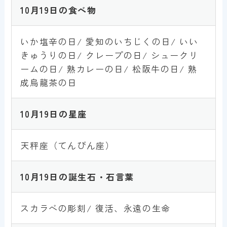
10
月19
日
の食べ物
いか塩辛の日/ 愛知のいちじくの日/ いい
きゅうりの日/ クレープの日/ シュークリ
ームの日/ 熟カレーの日/ 松阪牛の日/ 熟
成烏龍茶の日
10
月19
日
の星座
天秤座（てんびん座）
10月19
日
の誕生石・石言葉
スカラベの彫刻/ 復活、永遠の生命