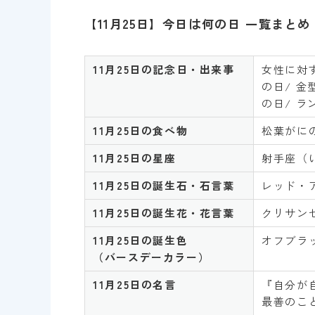
【11月25日】今日は何の日 一覧まとめ
11月25日の記念日・出来事
女性に対
の日/ 金
の日/ ラ
11月25日
の食べ物
松葉がに
11月25日
の星座
射手座（
11月25日
の誕生石・石言葉
レッド・
11月25日
の誕生花・花言葉
クリサン
11月25日
の誕生色
オフブラ
（バースデーカラー）
11月25日
の名言
『自分が
最善のこと