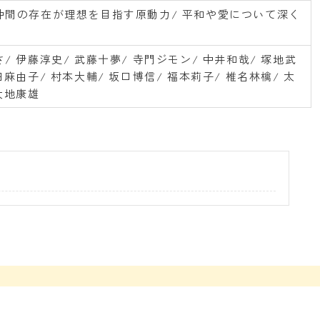
仲間の存在が理想を目指す原動力/ 平和や愛について深く
/ 伊藤淳史/ 武藤十夢/ 寺門ジモン/ 中井和哉/ 塚地武
田麻由子/ 村本大輔/ 坂口博信/ 福本莉子/ 椎名林檎/ 太
大地康雄