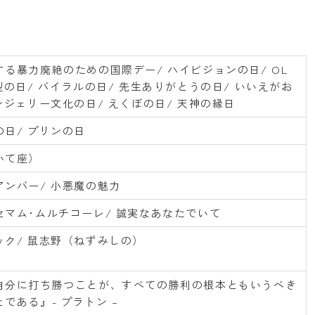
する暴力廃絶のための国際デー/ ハイビジョンの日/ OL
型の日/ バイラルの日/ 先生ありがとうの日/ いいえがお
ンジェリー文化の日/ えくぼの日/ 天神の縁日
の日/ プリンの日
いて座）
アンバー/ 小悪魔の魅力
セマム･ムルチコーレ/ 誠実なあなたでいて
ック/ 鼠志野（ねずみしの）
自分に打ち勝つことが、すべての勝利の根本ともいうべき
である』- プラトン –