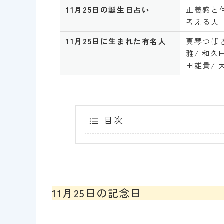
11月25日
の誕生日占い
正義感と
考える人
11月25日
に生まれた有名人
真琴つばさ
雅/ 和久
田雄貴/ 
目次
11月25日の記念日