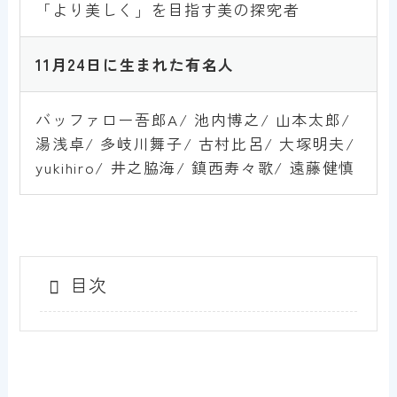
「より美しく」を目指す美の探究者
11月24日
に生まれた有名人
バッファロー吾郎A/ 池内博之/ 山本太郎/
湯浅卓/ 多岐川舞子/ 古村比呂/ 大塚明夫/
yukihiro/ 井之脇海/ 鎮西寿々歌/ 遠藤健慎
目次