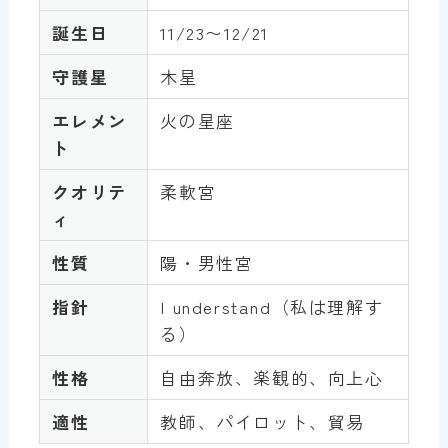
誕生日
11/23〜12/21
守護星
木星
エレメン
火の星座
ト
クオリテ
柔軟宮
ィ
性質
陽・男性宮
指針
I understand（私は理解す
る）
性格
自由奔放、楽観的、向上心
適性
教師、パイロット、貿易