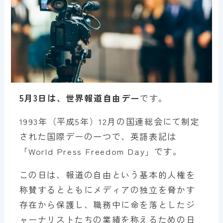
5月3日は、世界報道自由デー
です。
1993年（平成5年）12月の国連総会にて制定
された国際デーの一つで、英語表記は
「World Press Freedom Day」です。
この日は、報道の自由という基本的人権を
称賛するとともにメディアの独立を脅かす
存在から保護し、職務中に命を落としたジ
ャーナリストたちの業績を称えるための日