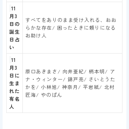
11
月3
すべてをありのまま受け入れる、おお
日
の
らかな存在/ 困ったときに頼りになる
誕生
お助け人
日占
い
11
月3
原口あきまさ/ 向井亜紀/ 柄本明/ ア
日
に
ナ・ウィンター/ 錦戸亮/ さいとうた
生ま
かを/ 小林旭/ 神奈月/ 平岩紙/ 北村
れた
匠海/ やのぱん
有名
人