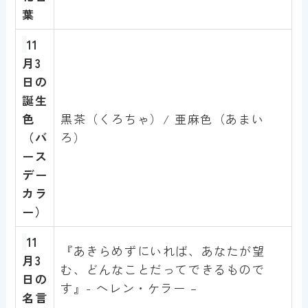
葉
11
月3
日
の
誕生
色
黒茶（くろちゃ）/ 亜麻色（あまい
（バ
ろ）
ース
デー
カラ
ー）
11
『あきらめずにいれば、あなたが望
月3
む、どんなことだってできるもので
日
の
す』- ヘレン・ケラー –
名言