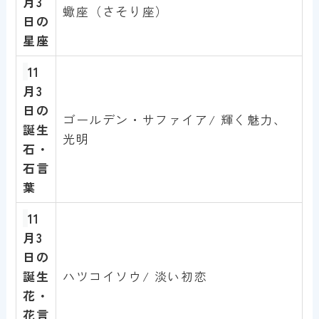
月3
蠍座（さそり座）
日
の
星座
11
月3
日
の
ゴールデン・サファイア/ 輝く魅力、
誕生
光明
石・
石言
葉
11
月3
日
の
誕生
ハツコイソウ/ 淡い初恋
花・
花言