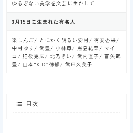
ゆるぎない美学を文芸に生かして
3月15
日に生まれた有名人
楽しんご/ とにかく明るい安村/ 有安杏果/
中村ゆり/ 武豊/ 小林尊/ 黒島結菜/ マイ
コ/ 肥後克広/ 北乃きい/ 武内直子/ 喜矢武
豊/ 山本”KID”徳郁/ 武田久美子
目次