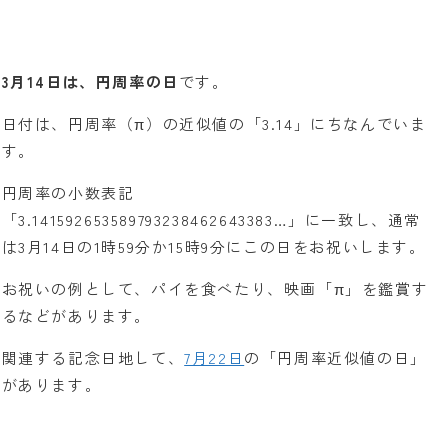
3月14日は、円周率の日
です。
日付は、円周率（π）の近似値の「3.14」にちなんでいま
す。
円周率の小数表記
「3.141592653589793238462643383…」に一致し、通常
は3月14日の1時59分か15時9分にこの日をお祝いします。
お祝いの例として、パイを食べたり、映画「π」を鑑賞す
るなどがあります。
関連する記念日地して、
7月22日
の「円周率近似値の日」
があります。