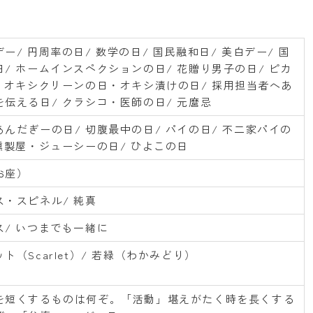
ー/ 円周率の日/ 数学の日/ 国民融和日/ 美白デー/ 国
/ ホームインスペクションの日/ 花贈り男子の日/ ピカ
/ オキシクリーンの日・オキシ漬けの日/ 採用担当者へあ
を伝える日/ クラシコ・医師の日/ 元麿忌
んだぎーの日/ 切腹最中の日/ パイの日/ 不二家パイの
燻製屋・ジューシーの日/ ひよこの日
お座）
ス・スピネル/ 純真
ス/ いつまでも一緒に
ト（Scarlet）/ 若緑（わかみどり）
を短くするものは何ぞ。「活動」堪えがたく時を長くする