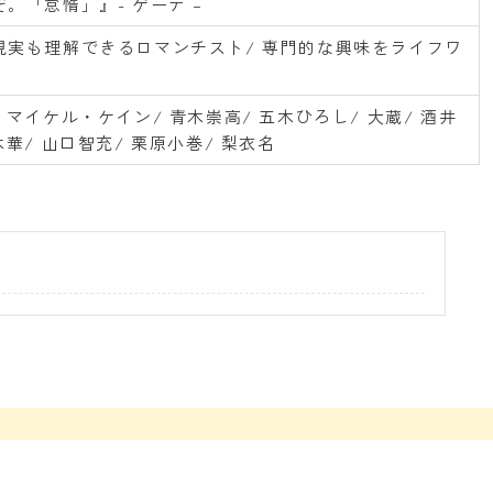
。「怠惰」』- ゲーテ –
現実も理解できるロマンチスト/ 専門的な興味をライフワ
 マイケル・ケイン/ 青木崇高/ 五木ひろし/ 大蔵/ 酒井
木華/ 山口智充/ 栗原小巻/ 梨衣名