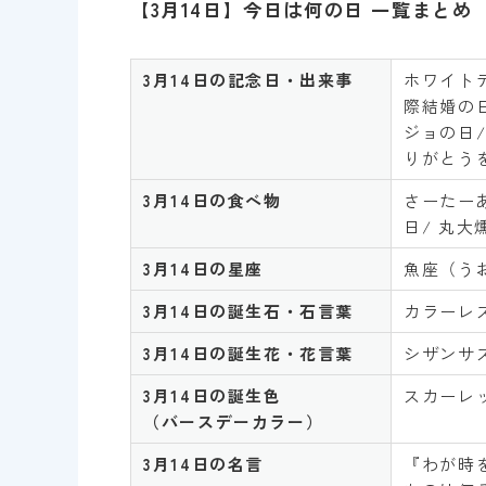
【3月14日】今日は何の日 一覧まとめ
3月14日の記念日・出来事
ホワイトデ
際結婚の日
ジョの日
りがとう
3月14
日の食べ物
さーたーあ
日/ 丸大
3月14
日の星座
魚座（う
3月14
日の誕生石・石言葉
カラーレ
3月14
日の誕生花・花言葉
シザンサ
3月14
日の誕生色
スカーレッ
（バースデーカラー）
3月1
4日の名言
『わが時