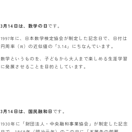
3月14日は、数学の日
です。
1997年に、日本数学検定協会が制定した記念日で、日付は
円周率（π）の近似値の「3.14」にちなんでいます。
数学というものを、子どもから大人まで楽しめる生涯学習
に発展させることを目的としています。
3月14日は、国民融和日
です。
1930年に「財団法人・中央融和事業協会」が制定した記念
日で、1868年（明治元年）のこの日に「五箇条の御誓