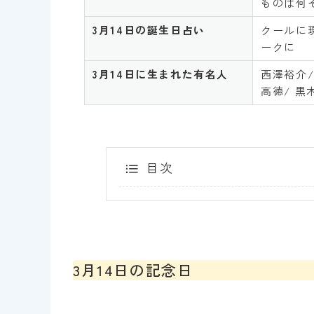
ものは何ぞ
3月14
日の誕生日占い
クールに
ークに
3月14
日に生まれた有名人
西澤裕介/
高徳/ 黒
目次
3月14日の記念日