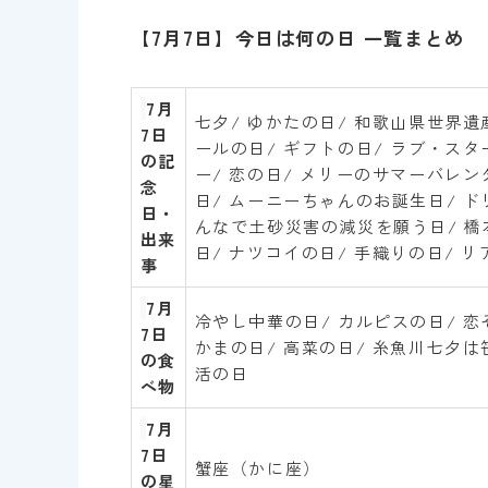
【7月7日】今日は何の日 一覧まとめ
7
月
七夕/ ゆかたの日/ 和歌山県世界遺
7日
ールの日/ ギフトの日/ ラブ・ス
の記
ー/ 恋の日/ メリーのサマーバレ
念
日/ ムーニーちゃんのお誕生日/ ド
日・
んなで土砂災害の減災を願う日/ 橋
出来
日/ ナツコイの日/ 手織りの日/ 
事
7
月
冷やし中華の日/ カルピスの日/ 恋
7
日
かまの日/ 高菜の日/ 糸魚川七夕は笹
の食
活の日
べ物
7
月
7
日
蟹座（かに座）
の星