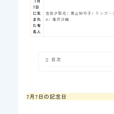
7
月
7
日
に生
吉田夕梨花/ 青山知可子/ リンゴ・スタ
まれ
A/ 滝沢沙織
た有
名人
目次
7月7日の記念日