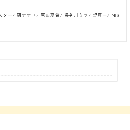
ー/ 研ナオコ/ 原田夏希/ 長谷川ミラ/ 堤真一/ MISI