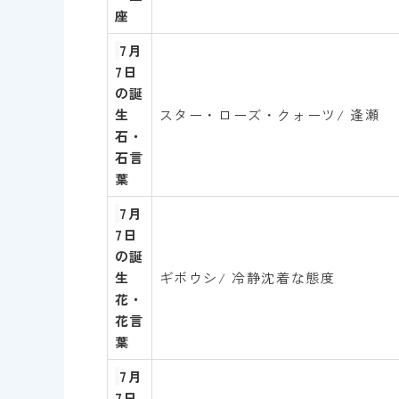
座
7
月
7
日
の誕
生
スター・ローズ・クォーツ/ 逢瀬
石・
石言
葉
7
月
7
日
の誕
生
ギボウシ/ 冷静沈着な態度
花・
花言
葉
7月
7
日