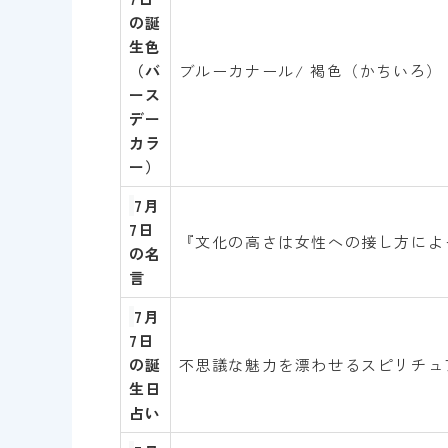
の誕
生色
（バ
ブルーカナール/ 褐色（かちいろ）
ース
デー
カラ
ー）
7
月
7
日
『文化の高さは女性への接し方によっ
の名
言
7
月
7
日
の誕
不思議な魅力を漂わせるスピリチュ
生日
占い