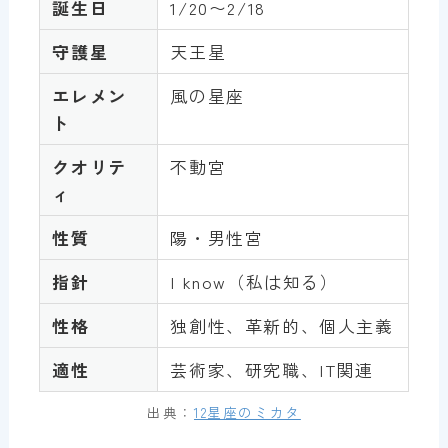
誕生日
1/20〜2/18
守護星
天王星
エレメン
風の星座
ト
クオリテ
不動宮
ィ
性質
陽・男性宮
指針
I know（私は知る）
性格
独創性、革新的、個人主義
適性
芸術家、研究職、IT関連
出典：
12星座のミカタ