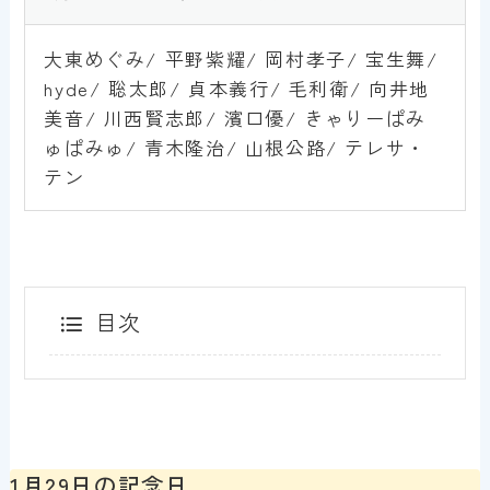
大東めぐみ/ 平野紫耀/ 岡村孝子/ 宝生舞/
hyde/ 聡太郎/ 貞本義行/ 毛利衛/ 向井地
美音/ 川西賢志郎/ 濱口優/ きゃりーぱみ
ゅぱみゅ/ 青木隆治/ 山根公路/ テレサ・
テン
目次
1月29日の記念日