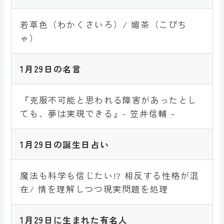
若草色（わかくさいろ）/ 媚茶（こびち
ゃ）
1月
2
9
日の名言
『克服不可能と思われる障害があったとし
ても、夢は実現できる』- 笠井信輔 –
1月
2
9
日の誕生日占い
魔法も科学も信じたい!? 相反する性格が混
在/ 情を理解しつつ現実問題を処理
1月
2
9
日に生まれた有名人