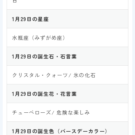
日
1月
2
9
日の星座
水瓶座（みずがめ座）
1月
2
9
日の誕生石・石言葉
クリスタル・クォーツ/ 氷の化石
1月
2
9
日の誕生花・花言葉
チューベローズ/ 危険な楽しみ
1月
2
9
日の誕生色
（バースデーカラー）