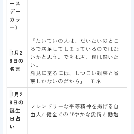
ース
デー
カラ
ー）
『たいていの人は、だいたいのとこ
ろで満足してしまっているのではな
1月
2
いかと思う。でもね君、僕は闘いた
8
日の
い。
名言
発見に至るには、しつこい観察と省
察しかないのだから』- モネ –
1月
2
8
日の
フレンドリーな平等精神を掲げる自
誕生
由人/ 健全でのびやかな愛情と勤勉
日占
い