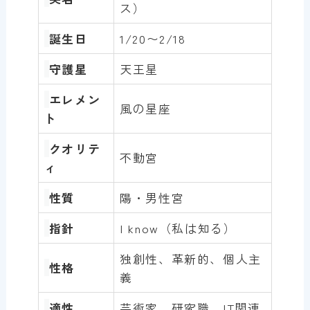
ス）
誕生日
1/20〜2/18
守護星
天王星
エレメン
風の星座
ト
クオリテ
不動宮
ィ
性質
陽・男性宮
指針
I know（私は知る）
独創性、革新的、個人主
性格
義
適性
芸術家、研究職、IT関連