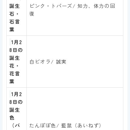
誕生
ピンク・トパーズ/ 知力、体力の回
石・
復
石言
葉
1月
2
8
日の
誕生
白ビオラ/ 誠実
花・
花言
葉
1月
2
8
日の
誕生
色
（バ
たんぽぽ色/ 藍鼠（あいねず）