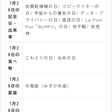
1月2
衣類乾燥機の日/ コピーライターの
8日の
日/ 宇宙からの警告の日/ データ・プ
記念
ライバシーの日/ 逸話の日/ La Pom
日・
Pon「BUMP!!」の日/ 初不動/ 初荒
出来
神
事
1月
2
8
日の
にわとりの日/ お米の日
食べ
物
1月
2
8
日の
水瓶座（みずがめ座）
星座
1月
2
8
日の