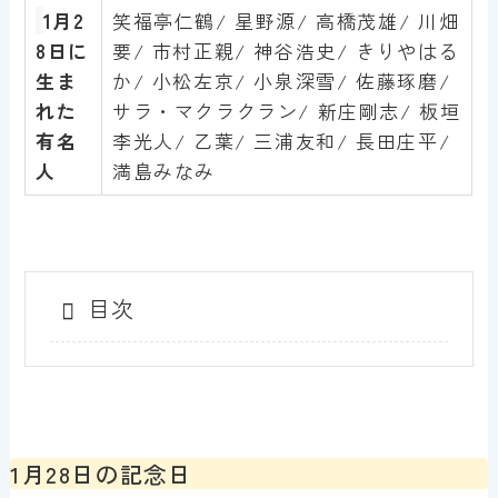
1月
2
笑福亭仁鶴/ 星野源/ 高橋茂雄/ 川畑
8
日に
要/ 市村正親/ 神谷浩史/ きりやはる
生ま
か/ 小松左京/ 小泉深雪/ 佐藤琢磨/
れた
サラ・マクラクラン/ 新庄剛志/ 板垣
有名
李光人/ 乙葉/ 三浦友和/ 長田庄平/
人
満島みなみ
目次
1月28日の記念日