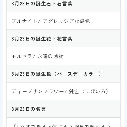
8月23
日
の誕生石・石言葉
ブルナイト/ アグレッシブな感覚
8月23
日
の誕生花・花言葉
モルセラ/ 永遠の感謝
8月23日
の誕生色
（バースデーカラー）
ディープサンフラワー/ 鈍色（にびいろ）
8月23
日
の名言
『1.必ずできると信じろ 2.限界を越えろ 3.