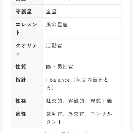
守護星
金星
エレメン
風の星座
ト
クオリテ
活動宮
ィ
性質
陽・男性宮
指針
I balance（私は均衡をと
る）
性格
社交的、客観的、理想主義
適性
裁判官、外交官、コンサル
タント