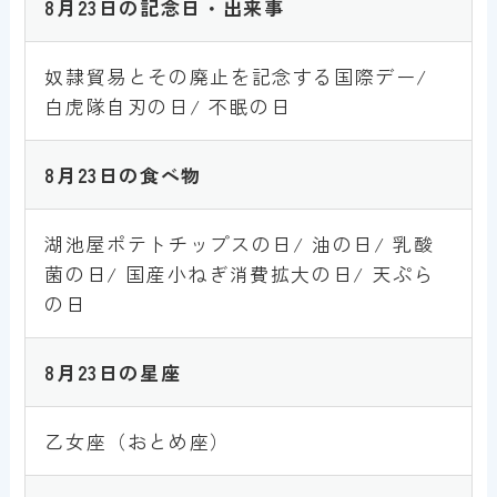
8
月23日の記念日・出来事
奴隷貿易とその廃止を記念する国際デー/
白虎隊自刃の日/ 不眠の日
8月23
日
の食べ物
湖池屋ポテトチップスの日/ 油の日/ 乳酸
菌の日/ 国産小ねぎ消費拡大の日/ 天ぷら
の日
8月23
日
の星座
乙女座（おとめ座）