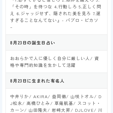
「その時」を待つな 4.行動しろ 5.正しく問
え 6.ジャッジせず、隠された美を見ろ 7.遅
すぎることなんてない』- パブロ・ピカソ
–
8月23日
の誕生日占い
おおらかで人に優しく自分に厳しい人/ 資
格や専門的知識を生かして活躍
8月23
日
に生まれた有名人
中井りか/ AKIRA/ 益岡徹/ 山咲トオル/ D
J松永/ 高橋ひとみ/ 草薙航基/ スコット・
カーン/ 山田隆夫/ 岩﨑大昇/ DJLOVE/ 川