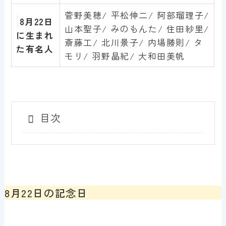
菅野美穂/ 平松伸二/ 阿部瑠理子/
8月22
日
山本聖子/ みのもんた/ 住田紗里/
に生まれ
斎藤工/ 北川景子/ 内場勝則/ タ
た有名人
モリ/ 羽野晶紀/ 大和田美帆
目次
8月22日の記念日