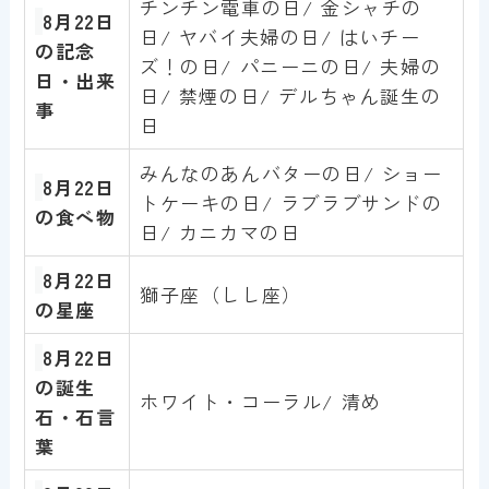
チンチン電車の日/ 金シャチの
8
月22日
日/ ヤバイ夫婦の日/ はいチー
の記念
ズ！の日/ パニーニの日/ 夫婦の
日・出来
日/ 禁煙の日/ デルちゃん誕生の
事
日
みんなのあんバターの日/ ショー
8月22
日
トケーキの日/ ラブラブサンドの
の食べ物
日/ カニカマの日
8月22
日
獅子座（しし座）
の星座
8月22
日
の誕生
ホワイト・コーラル/ 清め
石・石言
葉