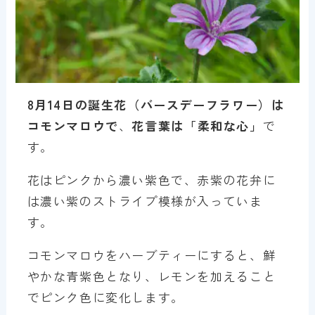
8月14
日の誕生花（バースデーフラワー）は
コモンマロウ
で
、
花言葉は「
柔和な心
」
で
す。
花はピンクから濃い紫色で、赤紫の花弁に
は濃い紫のストライプ模様が入っていま
す。
コモンマロウをハーブティーにすると、鮮
やかな青紫色となり、レモンを加えること
でピンク色に変化します。