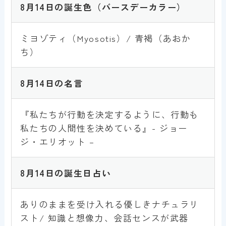
8月14日
の誕生色
（バースデーカラー）
ミヨゾティ（Myosotis）/ 青褐（あおか
ち）
8月14
日
の名言
『私たちが行動を決定するように、行動も
私たちの人間性を決めている』- ジョー
ジ・エリオット –
8月14日
の誕生日占い
ありのままを受け入れる優しきナチュラリ
スト/ 知識と想像力、会話センスが武器