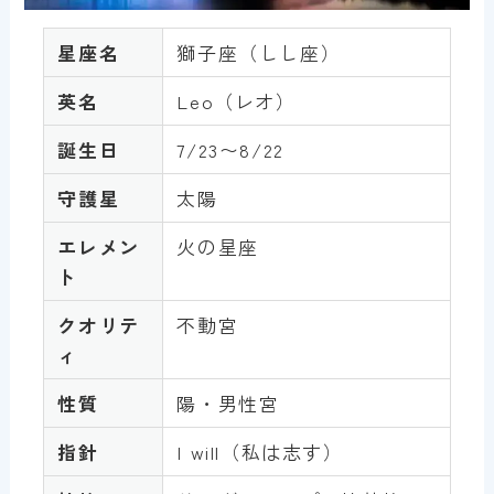
星座名
獅子座（しし座）
英名
Leo（レオ）
誕生日
7/23〜8/22
守護星
太陽
エレメン
火の星座
ト
クオリテ
不動宮
ィ
性質
陽・男性宮
指針
I will（私は志す）