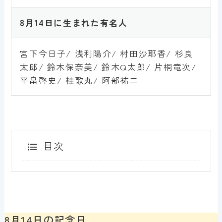
8月14
日
に生まれた有名人
宮下今日子/ 浅利陽介/ 村田沙耶香/ 杉良
太郎/ 鈴木保奈美/ 鈴木Q太郎/ 片桐竜次/
平畠啓史/ 桂歌丸/ 阿部祐二
目次
8月14日の記念日