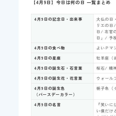
【4月9日】今日は何の日 一覧まとめ
4月9日の記念日・出来事
大仏の日・
リエの日/
日/ 左
日」/ 予
4
月
9
日の食べ物
よいＰマ
4
月
9
日の星座
牡羊座（
4
月
9
日の誕生石・石言葉
桜石/ 精
4
月
9日の誕生花・花言葉
ウォール
4月
9
日の誕生色
梔子色（
（バースデーカラー）
4
月
9
日の名言
『笑いに
い僕だけ