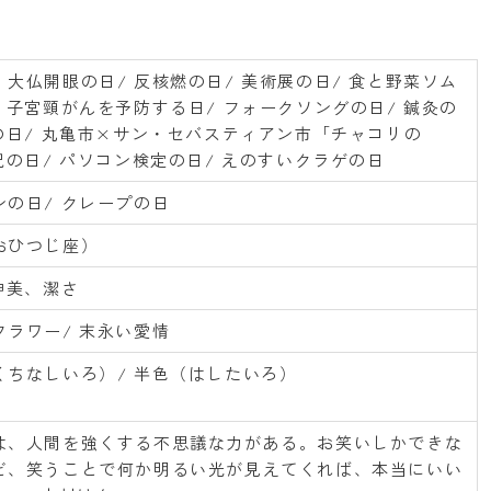
大仏開眼の日/ 反核燃の日/ 美術展の日/ 食と野菜ソム
 子宮頸がんを予防する日/ フォークソングの日/ 鍼灸の
官の日/ 丸亀市×サン・セバスティアン市「チャコリの
祝の日/ パソコン検定の日/ えのすいクラゲの日
ンの日/ クレープの日
おひつじ座）
神美、潔さ
フラワー/ 末永い愛情
くちなしいろ）/ 半色（はしたいろ）
は、人間を強くする不思議な力がある。お笑いしかできな
ど、笑うことで何か明るい光が見えてくれば、本当にいい