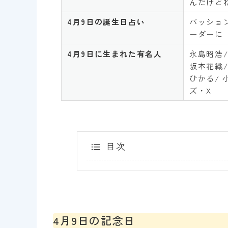
んだけどね
4
月
9
日の誕生日占い
パッショ
ーダーに
4
月
9
日に生まれた有名人
永島昭浩/
坂本花織/
ひかる/ 
ズ・X
目次
4月9日の記念日