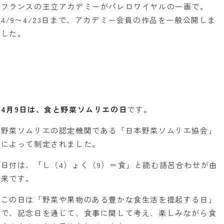
フランスの王立アカデミーがパレロワイヤルの一画で。
4/9〜4/23日まで、アカデミー会員の作品を一般公開しま
した。
4月9日は、食と野菜ソムリエの日
です。
野菜ソムリエの認定機関である「日本野菜ソムリエ協会」
によって制定されました。
日付は、「し（4）ょく（9）＝食」と読む語呂合わせが由
来です。
この日は「野菜や果物のある豊かな食生活を提起する日」
で、記念日を通じて、食事に関して考え、楽しみながら食