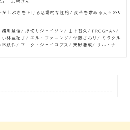
』- 志村けん –
ンがしぶきを上げる活動的な性格/ 変革を求める人々のリ
 務川慧悟/ 厚切りジェイソン/ 山下智久/ FROGMAN/
 小林亜紀子/ エル・ファニング/ 伊藤さおり/ ミラクル
小林顕作/ マーク・ジェイコブス/ 天野浩成/ リル・ナ