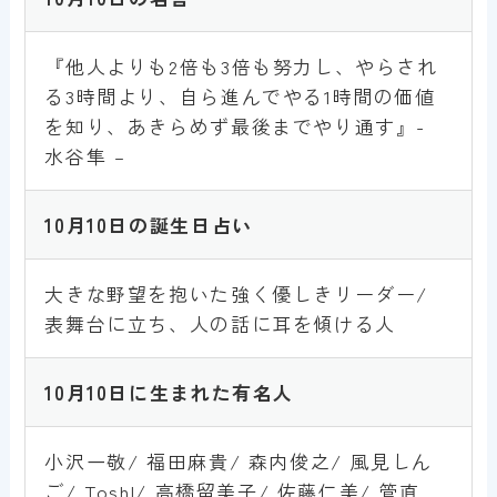
『他人よりも2倍も3倍も努力し、やらされ
る3時間より、自ら進んでやる1時間の価値
を知り、あきらめず最後までやり通す』-
水谷隼 –
10月10日
の誕生日占い
大きな野望を抱いた強く優しきリーダー/
表舞台に立ち、人の話に耳を傾ける人
10
月10
日
に生まれた有名人
小沢一敬/ 福田麻貴/ 森内俊之/ 風見しん
ご/ Toshl/ 高橋留美子/ 佐藤仁美/ 管直