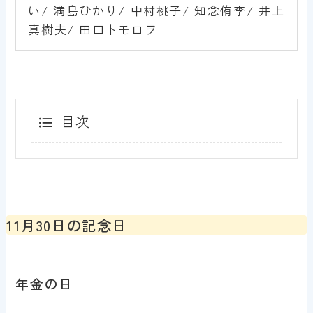
い/ 満島ひかり/ 中村桃子/ 知念侑李/ 井上
真樹夫/ 田口トモロヲ
目次
11月30日の記念日
年金の日