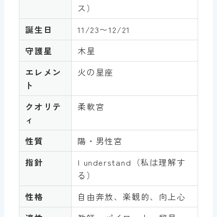
ス）
誕生日
11/23〜12/21
守護星
木星
エレメン
火の星座
ト
クオリテ
柔軟宮
ィ
性質
陽・男性宮
指針
I understand（私は理解す
る）
性格
自由奔放、楽観的、向上心