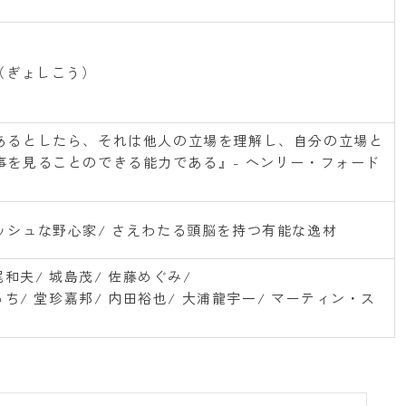
（ぎょしこう）
あるとしたら、それは他人の立場を理解し、自分の立場と
事を見ることのできる能力である』- ヘンリー・フォード
ッシュな野心家/ さえわたる頭脳を持つ有能な逸材
尾和夫/ 城島茂/ 佐藤めぐみ/
っち/ 堂珍嘉邦/ 内田裕也/ 大浦龍宇一/ マーティン・ス