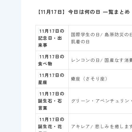
【11月17日】今日は何の日 一覧まとめ
11
月17日の
国際学生の日/ 島原防災の日
記念日・出
肌着の日
来事
11
月17
日
の
レンコンの日/ 国産なす消
食べ物
11
月17
日
の
蠍座（さそり座）
星座
11月17
日
の
誕生石・石
グリーン・アベンチュリン
言葉
11月17
日
の
誕生花・花
アキレア/ 悲しみを癒しま