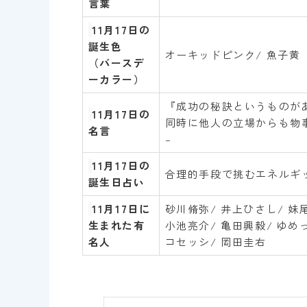
言葉
11月17日
の
誕生色
オーキッドピンク/ 魚子黄
（バースデ
ーカラー）
『成功の秘訣というものが
11月17
日
の
同時に他人の立場からも物
名言
–
11月17日
の
合理的手段で挑むエネルギ
誕生日占い
11
月17
日
に
砂川脩弥/ 井上ひさし/ 妹
生まれた有
小池亮介/ 亀田興毅/ ゆめ
名人
コセッシ/ 岡田圭右