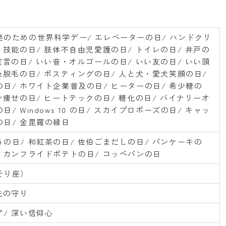
発のための世界科学デー/ エレベーターの日/ ハンドクリ
 技能の日/ 肢体不自由児愛護の日/ トイレの日/ 井戸の
宣言の日/ いい音・オルゴールの日/ いい友の日/ いい頭
糸脱毛の日/ ポスティングの日/ 人と犬・愛犬笑顔の日/
日/ ホワイト企業普及の日/ ヒーターの日/ 希少糖の
身痩せの日/ ヒートテックの日/ 糖化の日/ バイナリーオ
日/ Windows 10 の日/ スカイプロポーズの日/ キャッ
の日/ 金毘羅の縁日
の日/ 和紅茶の日/ 佐伯ごまだしの日/ パンケーキの
メリカンフライドポテトの日/ コッペパンの日
そり座）
先の守り
/ 深い信仰心