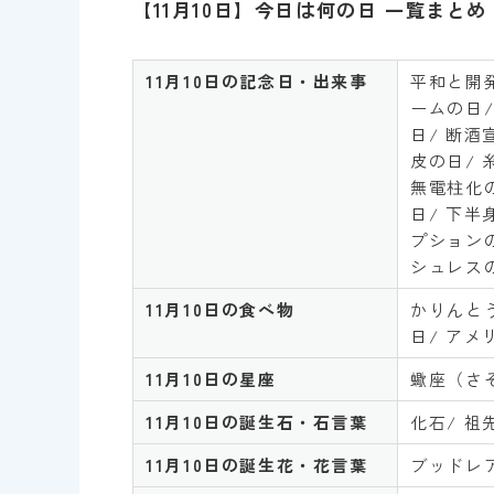
【11月10日】今日は何の日 一覧まとめ
11
月10日の記念日・出来事
平和と開
ームの日/
日/ 断酒
皮の日/ 
無電柱化の
日/ 下半
プションの
シュレス
11
月10
日
の食べ物
かりんとう
日/ ア
11
月10
日
の星座
蠍座（さ
11月10
日
の誕生石・石言葉
化石/ 祖
11月10
日
の誕生花・花言葉
ブッドレア