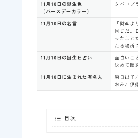
11月10日
の誕生色
タバコブ
（バースデーカラー）
11月10
日
の名言
『財産よ
同じだ。
ったこと
たる場所
11月10日
の誕生日占い
面白いこ
決めて躍
11
月10
日
に生まれた有名人
原日出子/
おみ/ 伊
目次