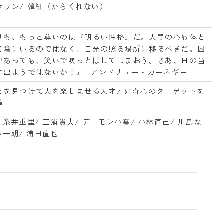
ラウン/ 韓紅（からくれない）
りも、もっと尊いのは『明るい性格』だ。人間の心も体と
日陰にいるのではなく、日光の照る場所に移るべきだ。困
があっても、笑いで吹っとばしてしまおう。さあ、日の当
に出ようではないか！』- アンドリュー・カーネギー –
とを見つけて人を楽しませる天才/ 好奇心のターゲットを
進
 糸井重里/ 三浦貴大/ デーモン小暮/ 小林直己/ 川島な
藤一朗/ 浦田直也