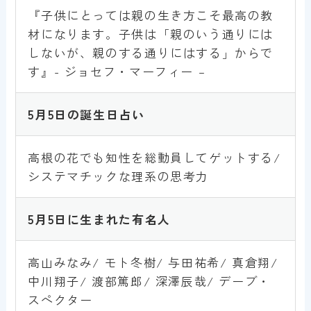
『子供にとっては親の生き方こそ最高の教
材になります。子供は「親のいう通りには
しないが、親のする通りにはする」からで
す』- ジョセフ・マーフィー –
5月5
日の誕生日占い
高根の花でも知性を総動員してゲットする/
システマチックな理系の思考力
5月5
日に生まれた有名人
高山みなみ/ モト冬樹/ 与田祐希/ 真倉翔/
中川翔子/ 渡部篤郎/ 深澤辰哉/ デーブ・
スペクター