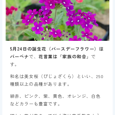
5月
2
4日の誕生花（バースデーフラワー）は
バーベナ
で、
花言葉は「
家族の和合
」
で
す。
和名は美女桜（びじょざくら）といい、250
種類以上の品種があります。
緋赤、ピンク、紫、黄色、オレンジ、白色
などカラーも豊富です。