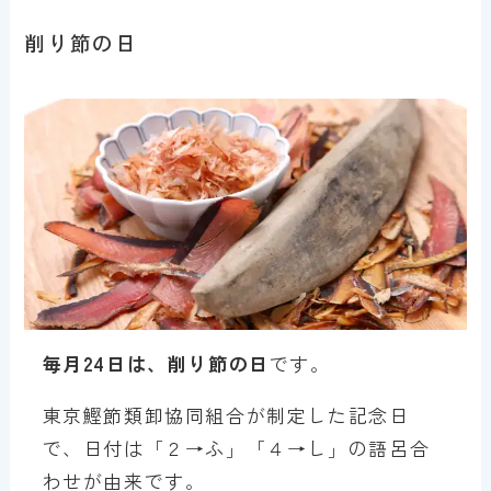
削り節の日
毎月24日は、削り節の日
です。
東京鰹節類卸協同組合が制定した記念日
で、日付は「２→ふ」「４→し」の語呂合
わせが由来です。