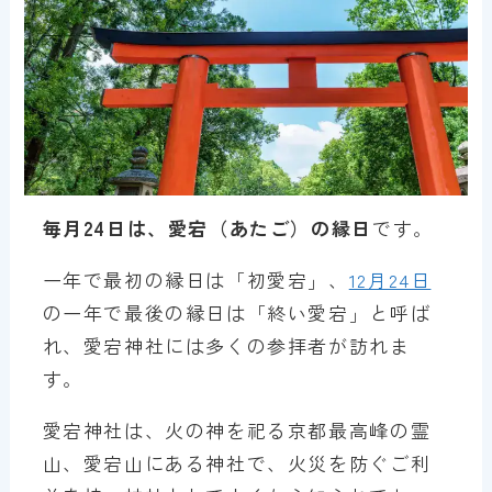
毎月24日は、愛宕（あたご）の縁日
です。
一年で最初の縁日は「初愛宕」、
12月24日
の一年で最後の縁日は「終い愛宕」と呼ば
れ、愛宕神社には多くの参拝者が訪れま
す。
愛宕神社は、火の神を祀る京都最高峰の霊
山、愛宕山にある神社で、火災を防ぐご利