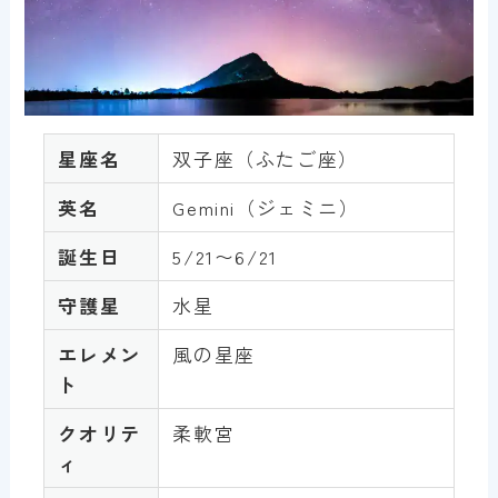
星座名
双子座（ふたご座）
英名
Gemini（ジェミニ）
誕生日
5/21〜6/21
守護星
水星
エレメン
風の星座
ト
クオリテ
柔軟宮
ィ