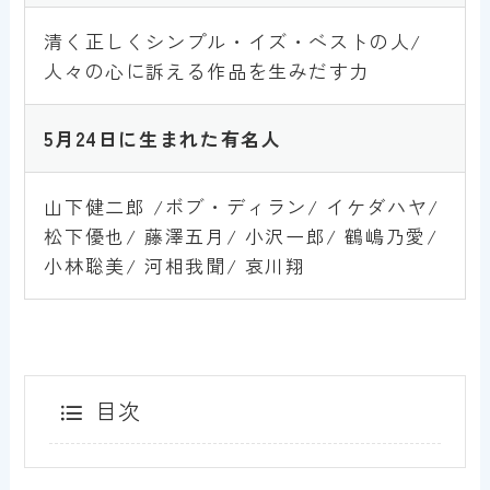
清く正しくシンプル・イズ・ベストの人/
人々の心に訴える作品を生みだす力
5月
24
日に生まれた有名人
山下健二郎 /ボブ・ディラン/ イケダハヤ/
松下優也/ 藤澤五月/ 小沢一郎/ 鶴嶋乃愛/
小林聡美/ 河相我聞/ 哀川翔
目次