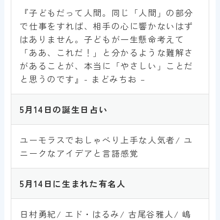
『子どもだって人間。同じ「人間」の部分
で仕事をすれば、相手の心に響かないはず
はありません。子どもが一生懸命考えて
「ああ、これだ！」と分かるような難解さ
があることが、本当に「やさしい」ことだ
と思うのです』- まどみちお –
5月
14
日の誕生日占い
ユーモラスでおしゃべり上手な人気者/ ユ
ニークなアイデアと言語感覚
5月
14
日に生まれた有名人
日村勇紀/ エド・はるみ/ 古尾谷雅人/ 嶋