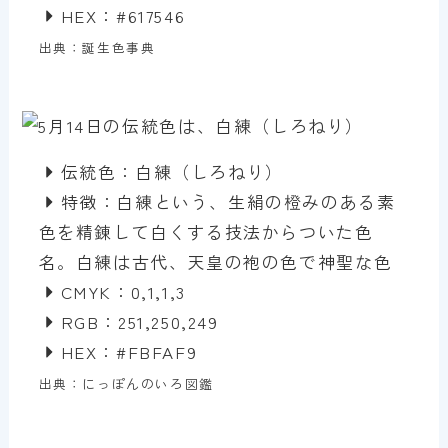
HEX：#617546
出典：誕生色事典
伝統色：白練（しろねり）
特徴：白練という、生絹の橙みのある素
色を精錬して白くする技法からついた色
名。白練は古代、天皇の袍の色で神聖な色
CMYK：0,1,1,3
RGB：251,250,249
HEX：#FBFAF9
出典：にっぽんのいろ図鑑