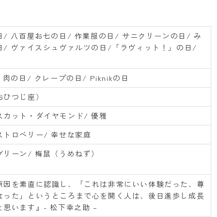
/ 八百屋お七の日/ 作業服の日/ サニクリーンの日/ み
日/ ヴァイスシュヴァルツの日/「ラヴィット！」の日/
 肉の日/ クレープの日/ Piknikの日
おひつじ座）
スカット・ダイヤモンド/ 優雅
ストロベリー/ 幸せな家庭
グリーン/ 梅鼠（うめねず）
原因を素直に認識し、「これは非常にいい体験だった、尊
なった」というところまで心を開く人は、後日進歩し成長
思います』- 松下幸之助 –