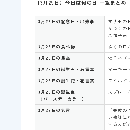
【3月29日】今日は何の日 一覧まとめ
3月29日の記念日・出来事
マリモの日
んつくの
風信子忌
3月
29
日の食べ物
ふくの日/
3月
29
日の星座
牡羊座（
3月
29
日の誕生石・石言葉
マーキー
3月
29
日の誕生花・花言葉
ワイルド
3月
29
日の誕生色
スプレー
（バースデーカラー）
3月
29
日の名言
『失敗の
い教訓に
する人だと