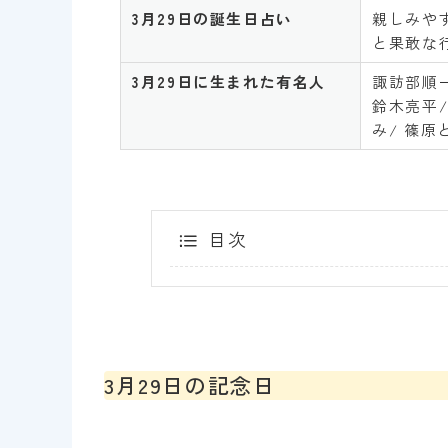
3月
29
日の誕生日占い
親しみや
と果敢な
3月
29
日に生まれた有名人
諏訪部順一
鈴木亮平/
み/ 篠原
目次
3月29日の記念日