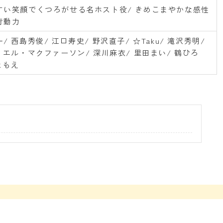
すい笑顔でくつろがせる名ホスト役/ きめこまやかな感性
行動力
/ 西島秀俊/ 江口寿史/ 野沢直子/ ☆Taku/ 滝沢秀明/
 エル・マクファーソン/ 深川麻衣/ 里田まい/ 鶴ひろ
ともえ