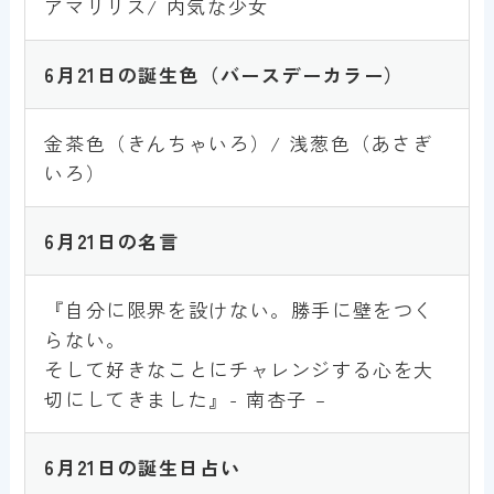
アマリリス/ 内気な少女
6月
21
日
の誕生色
（バースデーカラー）
金茶色（きんちゃいろ）/ 浅葱色（あさぎ
いろ）
6月
21
日
の名言
『自分に限界を設けない。勝手に壁をつく
らない。
そして好きなことにチャレンジする心を大
切にしてきました』- 南杏子 –
6月
21
日
の誕生日占い