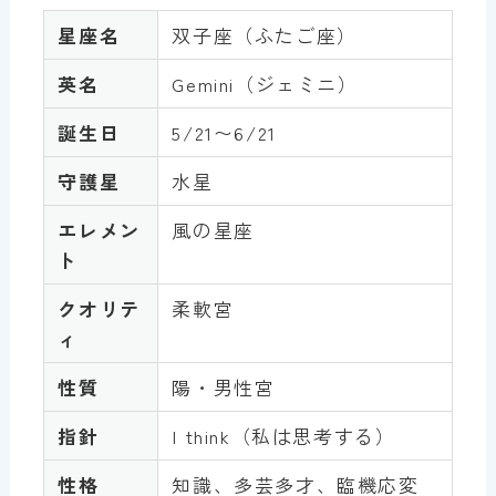
星座名
双子座（ふたご座）
英名
Gemini（ジェミニ）
誕生日
5/21〜6/21
守護星
水星
エレメン
風の星座
ト
クオリテ
柔軟宮
ィ
性質
陽・男性宮
指針
I think（私は思考する）
性格
知識、多芸多才、臨機応変