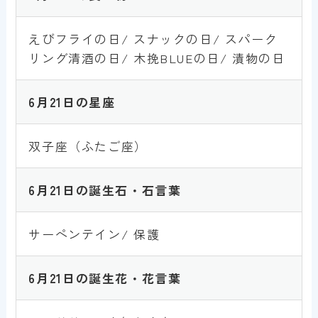
えびフライの日/ スナックの日/ スパーク
リング清酒の日/ 木挽BLUEの日/ 漬物の日
6月
21
日
の星座
双子座（ふたご座）
6月
21
日
の誕生石・石言葉
サーペンテイン/ 保護
6月
21
日
の誕生花・花言葉