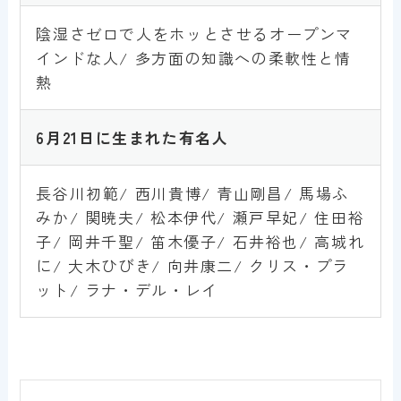
陰湿さゼロで人をホッとさせるオープンマ
インドな人/ 多方面の知識への柔軟性と情
熱
6月
21
日
に生まれた有名人
長谷川初範/ 西川貴博/ 青山剛昌/ 馬場ふ
みか/ 関暁夫/ 松本伊代/ 瀬戸早妃/ 住田裕
子/ 岡井千聖/ 笛木優子/ 石井裕也/ 高城れ
に/ 大木ひびき/ 向井康二/ クリス・プラ
ット/ ラナ・デル・レイ