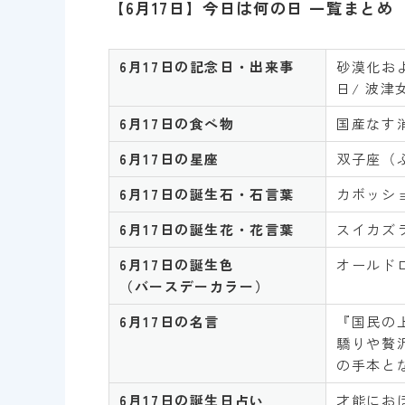
【6月17日】今日は何の日 一覧まとめ
6月17日の記念日・出来事
砂漠化お
日/ 波津
6月17日
の食べ物
国産なす消
6月17日
の星座
双子座（
6月17日
の誕生石・石言葉
カボッシ
6月17日
の誕生花・花言葉
スイカズラ
6月17日
の誕生色
オールド
（バースデーカラー）
6月17日
の名言
『国民の
驕りや贅
の手本と
6月17日
の誕生日占い
才能にお