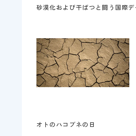
砂漠化および干ばつと闘う国際デ
オトのハコブネの日