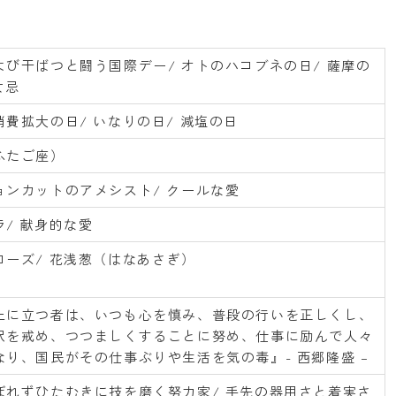
よび干ばつと闘う国際デー/ オトのハコブネの日/ 薩摩の
女忌
費拡大の日/ いなりの日/ 減塩の日
ふたご座）
ョンカットのアメシスト/ クールな愛
/ 献身的な愛
ローズ/ 花浅葱（はなあさぎ）
上に立つ者は、いつも心を慎み、普段の行いを正しくし、
沢を戒め、つつましくすることに努め、仕事に励んで人々
なり、国民がその仕事ぶりや生活を気の毒』- 西郷隆盛 –
ぼれずひたむきに技を磨く努力家/ 手先の器用さと着実さ