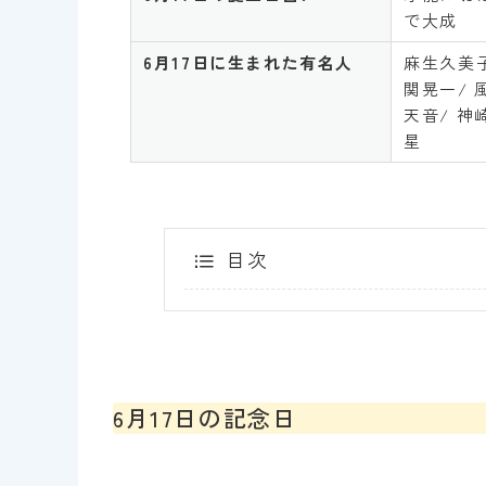
で大成
6月17日
に生まれた有名人
麻生久美子
関晃一/ 
天音/ 神
星
目次
6月17日の記念日