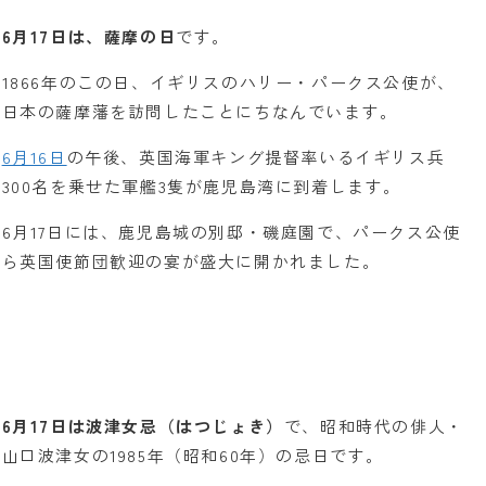
6月17日は、薩摩の日
です。
1866年のこの日、イギリスのハリー・パークス公使が、
日本の薩摩藩を訪問したことにちなんでいます。
6月16日
の午後、英国海軍キング提督率いるイギリス兵
300名を乗せた軍艦3隻が鹿児島湾に到着します。
6月17日には、鹿児島城の別邸・磯庭園で、パークス公使
ら英国使節団歓迎の宴が盛大に開かれました。
6月17日は波津女忌（はつじょき）
で、昭和時代の俳人・
山口波津女の1985年（昭和60年）の忌日です。