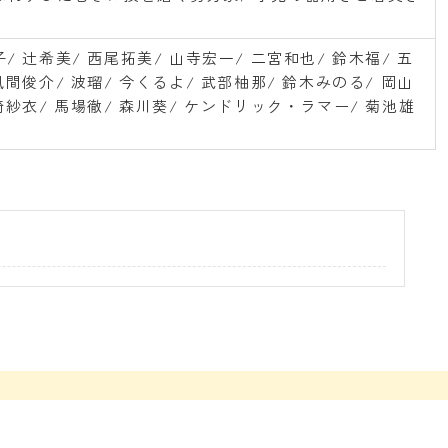
/ 辻希美/ 西尾拓美/ 山寺宏一/ 二宮和也/ 鈴木福/ 五
風間俊介/ 波瑠/ 今くるよ/ 武部柚那/ 鈴木みのる/ 岡山
崎紗衣/ 馬場徹/ 森川葵/ ケンドリック・ラマー/ 菊池雄