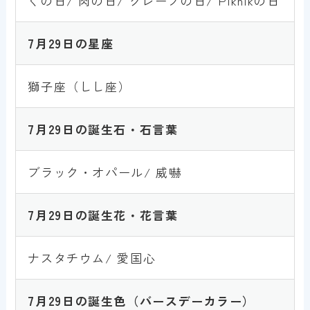
くの日/ 肉の日/ クレープの日/ Piknikの日
7月
29
日
の星座
獅子座（しし座）
7月
29
日
の誕生石・石言葉
ブラック・オパール/ 威嚇
7月
29
日
の誕生花・花言葉
ナスタチウム/ 愛国心
7月
29
日
の誕生色
（バースデーカラー）