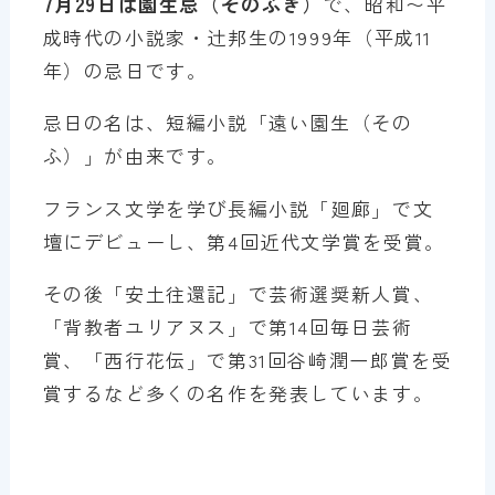
7月29日は園生忌（そのふき）
で、昭和〜平
成時代の小説家・辻邦生の1999年（平成11
年）の忌日です。
忌日の名は、短編小説「遠い園生（その
ふ）」が由来です。
フランス文学を学び長編小説「廻廊」で文
壇にデビューし、第4回近代文学賞を受賞。
その後「安土往還記」で芸術選奨新人賞、
「背教者ユリアヌス」で第14回毎日芸術
賞、「西行花伝」で第31回谷崎潤一郎賞を受
賞するなど多くの名作を発表しています。