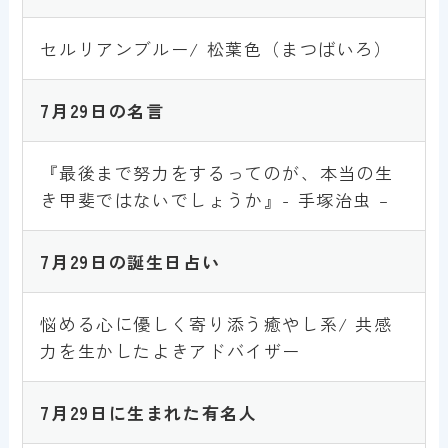
セルリアンブルー/ 松葉色（まつばいろ）
7月
2
9日
の名言
『最後まで努力をするってのが、本当の生
き甲斐ではないでしょうか』- 手塚治虫 –
7月
2
9日
の誕生日占い
悩める心に優しく寄り添う癒やし系/ 共感
力を生かしたよきアドバイザー
7月
2
9日
に生まれた有名人