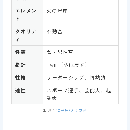
エレメン
火の星座
ト
クオリテ
不動宮
ィ
性質
陽・男性宮
指針
I will（私は志す）
性格
リーダーシップ、情熱的
適性
スポーツ選手、芸能人、起
業家
出典：
12星座のミカタ