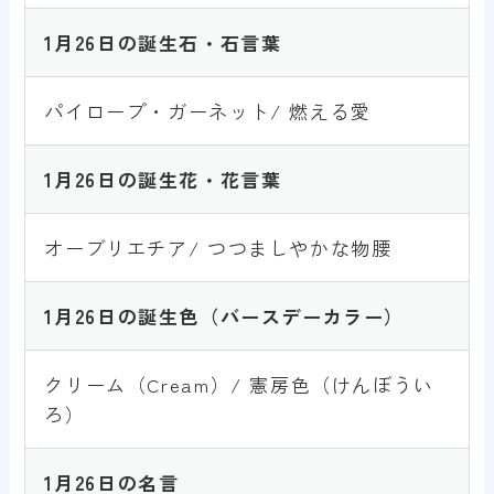
1月
2
6
日の誕生石・石言葉
パイロープ・ガーネット/ 燃える愛
1月
2
6
日の誕生花・花言葉
オーブリエチア/ つつましやかな物腰
1月
2
6
日の誕生色
（バースデーカラー）
クリーム（Cream）/ 憲房色（けんぼうい
ろ）
1月
2
6
日の名言