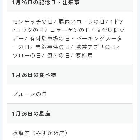
1月26日の記念日・出来事
モンチッチの日/ 腸内フローラの日/ 1ドア
2ロックの日/ コラーゲンの日/ 文化財防火
デー/ 有料駐車場の日・パーキングメータ
ーの日/ 帝銀事件の日/ 携帯アプリの日/
ツローの日/ 風呂の日/ 寒梅忌
1月
2
6
日の食べ物
プルーンの日
1月
2
6
日の星座
水瓶座（みずがめ座）