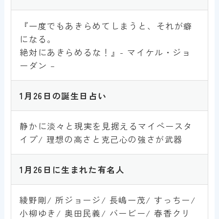
『一度でもあきらめてしまうと、それが癖
になる。
絶対にあきらめるな！』- マイケル・ジョ
ーダン –
1月
2
6
日の誕生日占い
静かに淡々と現実を見据えるマイペースタ
イプ/ 理想の高さと克己心の強さが武器
1月
2
6
日に生まれた有名人
綾野剛/ 所ジョージ/ 長嶋一茂/ すっちー/
小柳ゆき/ 奥田民義/ バービー/ 春香クリ