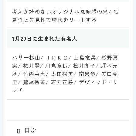
考えが読めないオリジナルな発想の泉/ 独
創性と先見性で時代をリードする
1月
20
日に生まれた有名人
ハリー杉山/ ＩＫＫＯ/ 上島竜兵/ 杉野真
実/ 桜井賢/ 川島章良/ 松井冬子/ 深水元
基/ 竹内由恵/ 太田裕美/ 南果歩/ 矢口真
里/ 鷲尾伶菜/ 若乃花勝/ デヴィッド・リ
ンチ
目次