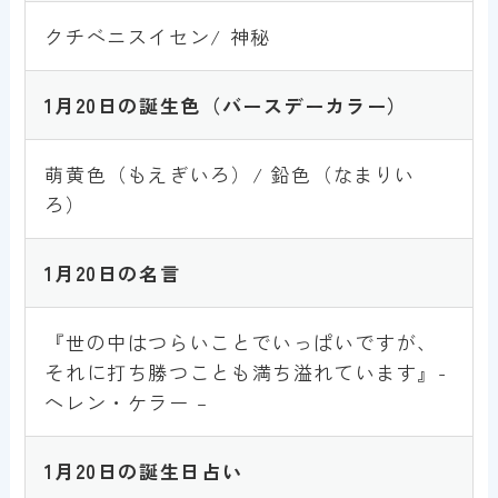
クチベニスイセン/ 神秘
1月
20
日の誕生色
（バースデーカラー）
萌黄色（もえぎいろ）/ 鉛色（なまりい
ろ）
1月
20
日の名言
『世の中はつらいことでいっぱいですが、
それに打ち勝つことも満ち溢れています』-
ヘレン・ケラー –
1月
20
日の誕生日占い