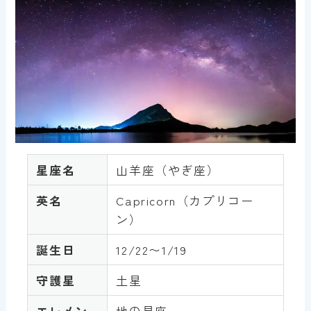
星座名
山羊座（やぎ座）
英名
Capricorn（カプリコー
ン）
誕生日
12/22〜1/19
守護星
土星
エレメン
地の星座