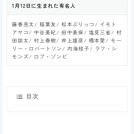
1月12日に生まれた有名人
藤巻亮太/ 稲葉友/ 松本ぷりっつ/ イモト
アヤコ/ 中谷美紀/ 田中美保/ 塩見三省/ 村
田諒太/ 村上春樹/ 井上雄彦/ 橋本愛/ モー
リー・ロバートソン/ 内海桂子/ ラフ・シ
モンズ/ ロブ・ゾンビ
目次