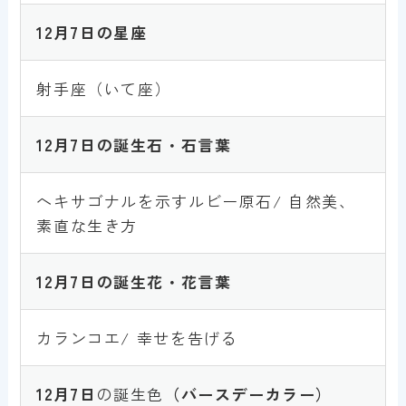
1
2
月7日
の星座
射手座（いて座）
1
2
月7日
の誕生石・石言葉
ヘキサゴナルを示すルビー原石/ 自然美、
素直な生き方
1
2
月7日
の誕生花・花言葉
カランコエ/ 幸せを告げる
1
2
月7日
の誕生色
（バースデーカラー）