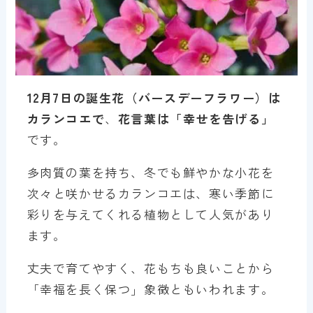
1
2
月7
日の誕生花（バースデーフラワー）は
カランコエ
で
、
花言葉は「
幸せを告げる
」
です。
多肉質の葉を持ち、冬でも鮮やかな小花を
次々と咲かせるカランコエは、寒い季節に
彩りを与えてくれる植物として人気があり
ます。
丈夫で育てやすく、花もちも良いことから
「幸福を長く保つ」象徴ともいわれます。