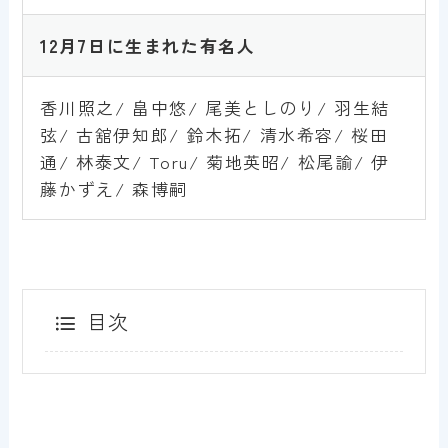
1
2
月7日
に生まれた有名人
香川照之/ 畠中悠/ 尾美としのり/ 羽生結
弦/ 古舘伊知郎/ 鈴木拓/ 清水希容/ 桜田
通/ 林泰文/ Toru/ 菊地英昭/ 松尾諭/ 伊
藤かずえ/ 森博嗣
目次