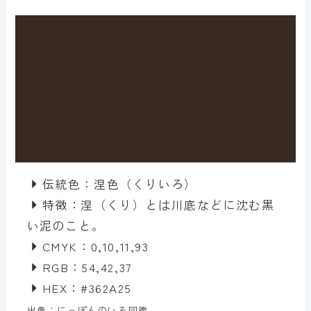
伝統色：涅色（くりいろ）
特徴：涅（くり）とは川底などに沈む黒
い泥のこと。
CMYK：0,10,11,93
RGB：54,42,37
HEX：#362A25
出典：にっぽんのいろ図鑑