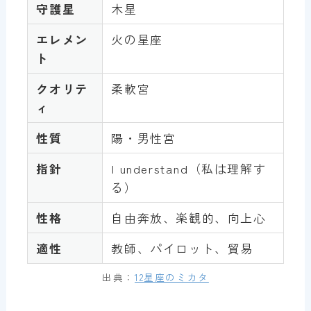
守護星
木星
エレメン
火の星座
ト
クオリテ
柔軟宮
ィ
性質
陽・男性宮
指針
I understand（私は理解す
る）
性格
自由奔放、楽観的、向上心
適性
教師、パイロット、貿易
出典：
12星座のミカタ