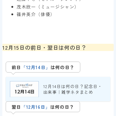
茂木欣一（ミュージシャン）
篠井英介（俳優）
12月15日の前日・翌日は何の日？
前日
「1
2
月14日」
は
何の日？
12月14日は何の日？記念日・
出来事｜雑学ネタまとめ
翌日
「
1
2
月16日
」
は何の日？