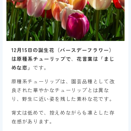
1
2
月15
日の誕生花（バースデーフラワー）
は
原種系チューリップ
で
、
花言葉は「
まじ
めな恋
」
です。
原種系チューリップは、園芸品種として改
良された華やかなチューリップとは異な
り、野生に近い姿を残した素朴な花です。
背丈は低めで、控えめながらも凛とした存
在感があります。