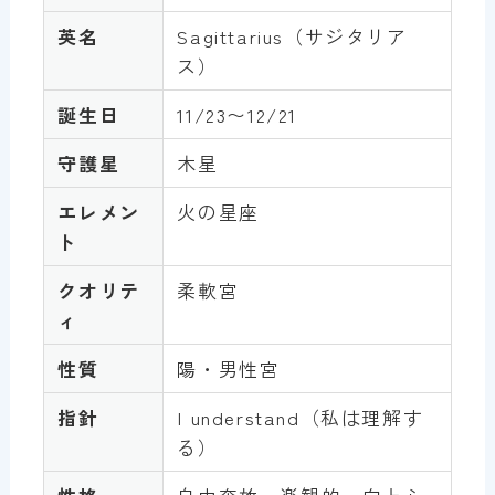
英名
Sagittarius（サジタリア
ス）
誕生日
11/23〜12/21
守護星
木星
エレメン
火の星座
ト
クオリテ
柔軟宮
ィ
性質
陽・男性宮
指針
I understand（私は理解す
る）