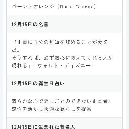
バーントオレンジ（Burnt Orange）
1
2
月15日
の名言
『正直に自分の無知を認めることが大切
だ。
そうすれば、必ず熱心に教えてくれる人が
現れる』- ウォルト・ディズニー –
1
2
月15日
の誕生日占い
清らかな心で隠しごとのできない正直者/
感性を活かし快適な暮らしを提案
1
2
月15日
に生まれた有名人