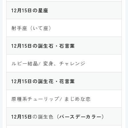
1
2
月15日
の星座
射手座（いて座）
1
2
月15日
の誕生石・石言葉
ルビー結晶/ 変身、チャレンジ
1
2
月15日
の誕生花・花言葉
原種系チューリップ/ まじめな恋
1
2
月15日
の誕生色
（バースデーカラー）