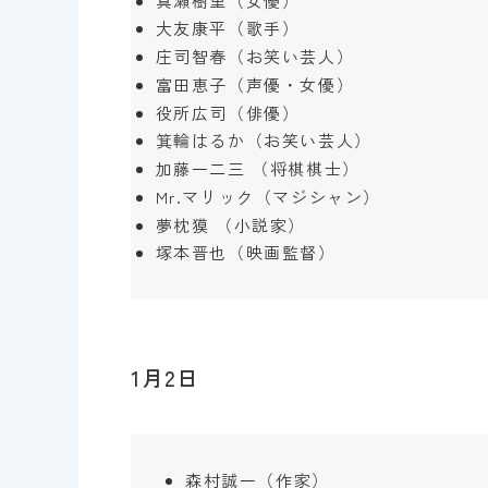
真瀬樹里（女優）
大友康平（歌手）
庄司智春（お笑い芸人）
富田恵子（声優・女優）
役所広司（俳優）
箕輪はるか（お笑い芸人）
加藤一二三 （将棋棋士）
Mr.マリック（マジシャン）
夢枕獏 （小説家）
塚本晋也（映画監督）
1月2日
森村誠一（作家）