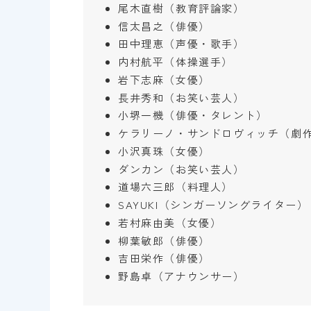
尾木直樹（教育評論家）
信太昌之（俳優）
田中理恵（声優・歌手）
内村航平（体操選手）
岩下志麻（女優）
長井秀和（お笑い芸人）
小堺一機（俳優・タレント）
ケラリーノ・サンドロヴィッチ（劇
小沢真珠（女優）
ダンカン（お笑い芸人）
道場六三郎（料理人）
SAYUKI（シンガーソングライター）
若村麻由美（女優）
柳葉敏郎（俳優）
吉田栄作（俳優）
野島卓（アナウンサー）