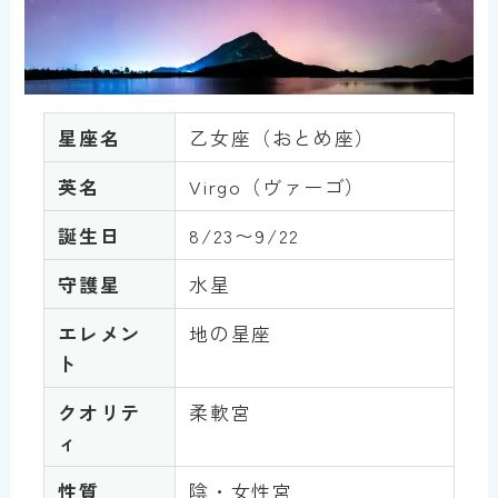
星座名
乙女座（おとめ座）
英名
Virgo（ヴァーゴ）
誕生日
8/23〜9/22
守護星
水星
エレメン
地の星座
ト
クオリテ
柔軟宮
ィ
性質
陰・女性宮