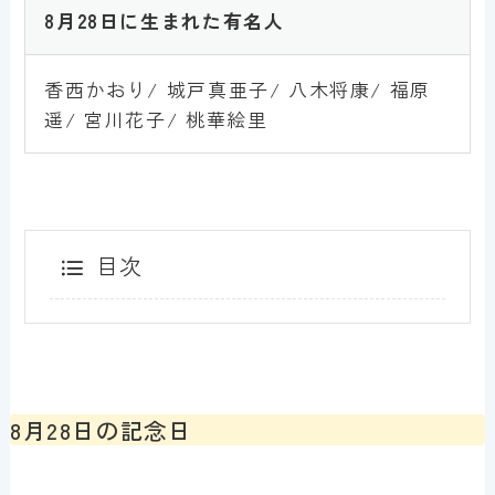
8月28
日
に生まれた有名人
香西かおり/ 城戸真亜子/ 八木将康/ 福原
遥/ 宮川花子/ 桃華絵里
目次
8月28日の記念日