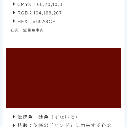
CMYK：60,20,10,0
RGB：104,169,207
HEX：#68A9CF
出典：誕生色事典
伝統色：砂色（すないろ）
特徴：英語の「サンド」に由来する色名