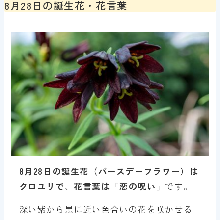
8月28日の誕生花・花言葉
8月28
日の誕生花（バースデーフラワー）は
クロユリ
で
、
花言葉は「
恋の呪い
」
です。
深い紫から黒に近い色合いの花を咲かせる