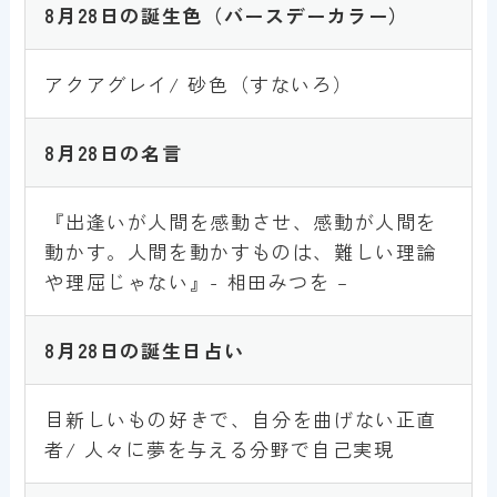
8月28日
の誕生色
（バースデーカラー）
アクアグレイ/ 砂色（すないろ）
8月28
日
の名言
『出逢いが人間を感動させ、感動が人間を
動かす。人間を動かすものは、難しい理論
や理屈じゃない』- 相田みつを –
8月28日
の誕生日占い
目新しいもの好きで、自分を曲げない正直
者/ 人々に夢を与える分野で自己実現