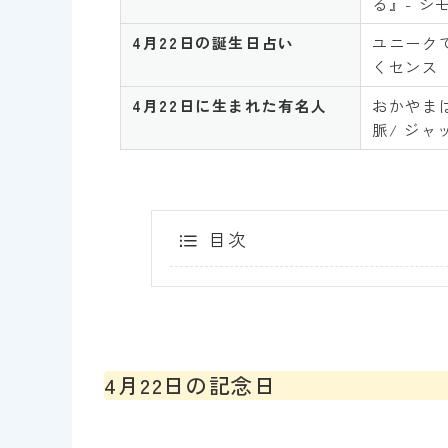
る』- シ
4
月
22
日の誕生日占い
ユニーク
くセンス
4
月
22
日に生まれた有名人
おかやまは
脈/ ジャ
目次
4月22日の記念日