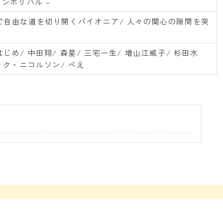
モンボリバル –
で自由な道を切り開くパイオニア/ 人々の関心の隙間を突
じめ/ 中田翔/ 森星/ 三宅一生/ 増山江威子/ 杉田水
ック・ニコルソン/ ぺえ