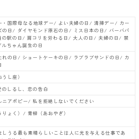
・国際母なる地球デー/ よい夫婦の日/ 清掃デー/ カー
の日/ ダイヤモンド原石の日/ ミス日本の日/ バーバパ
道の駅の日/ 肩コリを労わる日/ 大人の日/ 夫婦の日/ 禁
 デルちゃん誕生の日
れの日/ ショートケーキの日/ ラブラブサンドの日/ カ
日
おうし座）
 愛のしるし、恋の告白
ルニアポピー/ 私を拒絶しないでください
うりょく）/ 青柳（あおやぎ）
なしうる最も素晴らしいことは人に光を与える仕事であ