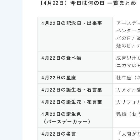
【4月22日】今日は何の日 一覧まとめ
4月2
2
日の記念日・出来事
アースデー
ペンターズ
パの日/ 
煙の日/
4
月
22
日の食べ物
成吉思汗た
ニカマの
4
月
22
日の星座
牡牛座（
4
月
22
日の誕生石・石言葉
カメオ/
4
月
22日の誕生花・花言葉
カリフォ
4月
22
日の誕生色
鸚緑（お
（バースデーカラー）
4
月
22
日の名言
『人間が