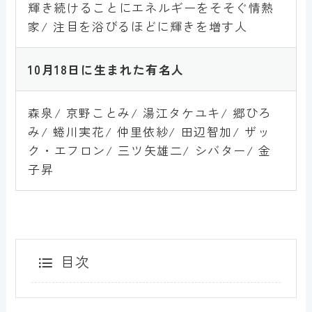
輝き続けることにエネルギーをそそぐ情熱
家/ 注目を浴びるほどに輝きを増す人
10
月18
日
に生まれた有名人
森泉/ 京野ことみ/ 湯江タケユキ/ 郷ひろ
み/ 蜷川実花/ 仲里依紗/ 田辺智加/ ザッ
ク・エフロン/ 三ツ矢雄二/ シバター/ 金
子昇
目次