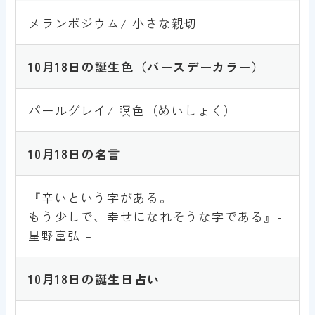
メランポジウム/ 小さな親切
10月18日
の誕生色
（バースデーカラー）
パールグレイ/ 瞑色（めいしょく）
10月18
日
の名言
『辛いという字がある。
もう少しで、幸せになれそうな字である』-
星野富弘 –
10月18日
の誕生日占い