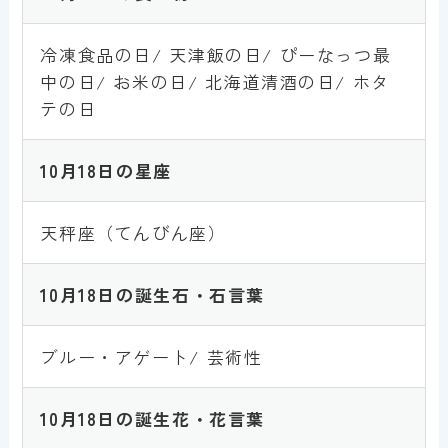
冷凍食品の日/ 天津飯の日/ ぴーなっつ最
中の日/ お米の日/ 北海道清酒の日/ ホタ
テの日
10
月18
日
の星座
天秤座（てんびん座）
10月18
日
の誕生石・石言葉
ブルー・アゲート/ 芸術性
10月18
日
の誕生花・花言葉