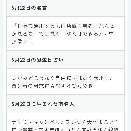
5月
22
日の名言
『世界で通用する人は楽観主義者。なんと
かなるさ、ではなく、やればできる』- 中
野信子 –
5月
22
日の誕生日占い
つかみどころなく自由に羽ばたく天才肌/
最先端の研究に貢献するひらめき
5月
22
日に生まれた有名人
ナオミ・キャンベル/ あかつ/ 大竹まこと/
田中麗奈/ 髙木美帆/ ゴリ/ 庵野秀明/ 錦織