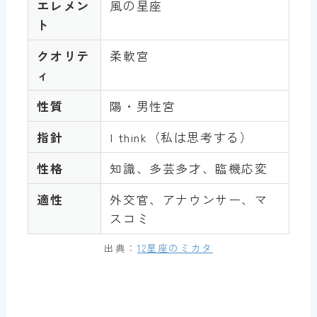
エレメン
風の星座
ト
クオリテ
柔軟宮
ィ
性質
陽・男性宮
指針
I think（私は思考する）
性格
知識、多芸多才、臨機応変
適性
外交官、アナウンサー、マ
スコミ
出典：
12星座のミカタ