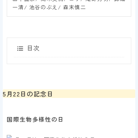
一清/ 池谷のぶえ/ 森末慎二
目次
5月22日の記念日
国際生物多様性の日